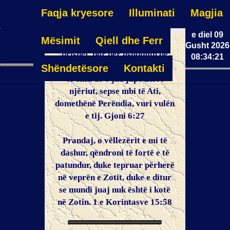
Faqja kryesore
Illuminati
Magjia
e diel 09
Mësimit
Qiell dhe Ferr
Mos punoni për ushqimin që
Gusht 2026
prishet, por për ushqimin që
08:34:21
mbetet për jetë të përjetshme,
Shëndetësore
Kontakti
të cilin do t’jua japë Biri i
njëriut, sepse mbi të Ati,
domethënë Perëndia, vuri vulën
e tij. Gjoni 6:27
Prandaj, o vëllezërit e mi të
dashur, qëndroni të fortë e të
patundur, duke tepruar përherë
në veprën e Zotit, duke e ditur
se mundi juaj nuk është i kotë
në Zotin. 1 e Korintasve 15:58