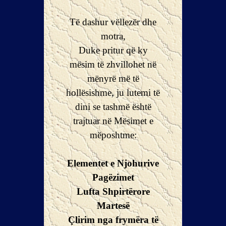
Të dashur vëllezër dhe
motra,
Duke pritur që ky
mësim të zhvillohet në
mënyrë më të
hollësishme, ju lutemi të
dini se tashmë është
trajtuar në Mësimet e
mëposhtme:
Elementet e Njohurive
Pagëzimet
Lufta Shpirtërore
Martesë
Çlirim nga frymëra të