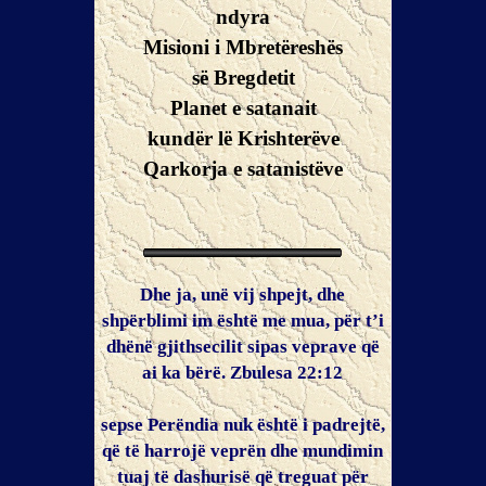
ndyra
Misioni i Mbretëreshës
së Bregdetit
Planet e satanait
kundër lë Krishterëve
Qarkorja e satanistëve
Dhe ja, unë vij shpejt, dhe
shpërblimi im është me mua, për t’i
dhënë gjithsecilit sipas veprave që
ai ka bërë. Zbulesa 22:12
sepse Perëndia nuk është i padrejtë,
që të harrojë veprën dhe mundimin
tuaj të dashurisë që treguat për