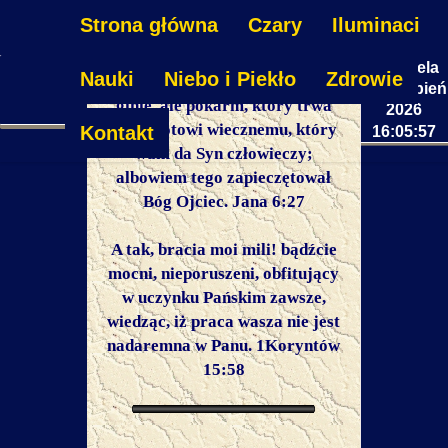
Strona główna
Czary
Iluminaci
Niedziela
Nauki
Niebo i Piekło
Zdrowie
Sprawujcież nie pokarm, który
09 Sierpień
ginie, ale pokarm, który trwa
2026
ku żywotowi wiecznemu, który
Kontakt
16:05:57
wam da Syn człowieczy;
albowiem tego zapieczętował
Bóg Ojciec. Jana 6:27
A tak, bracia moi mili! bądźcie
mocni, nieporuszeni, obfitujący
w uczynku Pańskim zawsze,
wiedząc, iż praca wasza nie jest
nadaremna w Panu. 1Koryntów
15:58