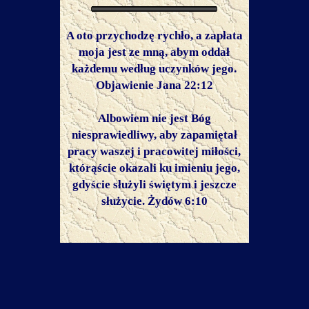
A oto przychodzę rychło, a zapłata
moja jest ze mną, abym oddał
każdemu według uczynków jego.
Objawienie Jana 22:12
Albowiem nie jest Bóg
niesprawiedliwy, aby zapamiętał
pracy waszej i pracowitej miłości,
którąście okazali ku imieniu jego,
gdyście służyli świętym i jeszcze
służycie. Żydów 6:10