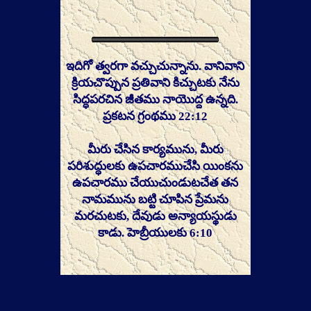
ఇదిగో త్వరగా వచ్చుచున్నాను. వానివాని
క్రియచొప్పున ప్రతివాని కిచ్చుటకు నేను
సిద్ధపరచిన జీతము నాయొద్ద ఉన్నది.
ప్రకటన గ్రంథము 22:12
మీరు చేసిన కార్యమును, మీరు
పరిశుద్ధులకు ఉపచారముచేసి యింకను
ఉపచారము చేయుచుండుటచేత తన
నామమును బట్టి చూపిన ప్రేమను
మరచుటకు, దేవుడు అన్యాయస్థుడు
కాడు. హెబ్రీయులకు 6:10