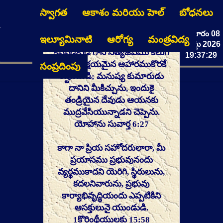
స్వాగత
ఆకాశం మరియు హెల్
బోధనలు
శనివారం 08
ఇల్యూమినాటి
ఆరోగ్య
మంత్రవిద్య
క్షయమైన ఆహారముకొరకు
ఆగస్టు 2026
కష్టపడకుడి గాని నిత్యజీవము కలుగ
19:37:29
జేయు అక్షయమైన ఆహారముకొరకే
సంప్రదింపు
కష్టపడుడి; మనుష్య కుమారుడు
దానిని మీకిచ్చును, ఇందుకై
తండ్రియైన దేవుడు ఆయనకు
ముద్రవేసియున్నాడని చెప్పెను.
యోహాను సువార్త 6:27
కాగా నా ప్రియ సహోదరులారా, మీ
ప్రయాసము ప్రభువునందు
వ్యర్థముకాదని యెరిగి, స్థిరులును,
కదలనివారును, ప్రభువు
కార్యాభివృద్ధియందు ఎప్పటికిని
ఆసక్తులునై యుండుడి.
1కొరింథీయులకు 15:58