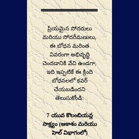
ప్రియమైన సోదరులు
మరియు సోదరీమణులు,
ఈ బోధన మరింత
వివరంగా అభివృద్ధి
చెందడానికి వేచి ఉండగా,
ఇది ఇప్పటికే ఈ క్రింది
బోధనలలో కవర్
చేయబడిందని
తెలుసుకోండి:
7 యువ కొలంబియన్ల
సాక్ష్యం (ఆకాశం మరియు
హెల్ విభాగంలో)