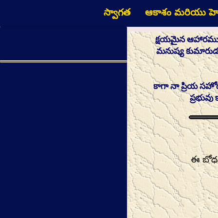
స్వాగత
ఆకాశం మరియు హె
క్షయమైన ఆహారముకొ
మనుష్య కుమారుడు 
కాగా నా ప్రియ సహో
ప్రభువు
ఈ బోధన