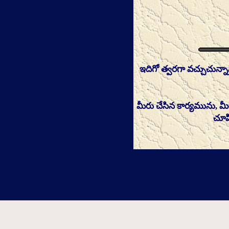
ఇదిగో త్వరగా వచ్చుచున్నాన
మీరు చేసిన కార్యమును,
చూప