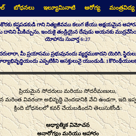
ల్
బోధనలు
ఇల్యూమినాటి
ఆరోగ్య
మంత్రవిద్య
రకు కష్టపడకుడి గాని నిత్యజీవము కలుగ జేయు అక్షయమైన ఆహారము
దానిని మీకిచ్చును, ఇందుకై తండ్రియైన దేవుడు ఆయనకు ముద్రవేసియు
యోహాను సువార్త 6:27
దరులారా, మీ ప్రయాసము ప్రభువునందు వ్యర్థముకాదని యెరిగి, స్థిరు
 కార్యాభివృద్ధియందు ఎప్పటికిని ఆసక్తులునై యుండుడి. 1కొరింథీయుల
ప్రియమైన సోదరులు మరియు సోదరీమణులు,
 మరింత వివరంగా అభివృద్ధి చెందడానికి వేచి ఉండగా, ఇది ఇప్
క్రింది బోధనలలో కవర్ చేయబడిందని తెలుసుకోండి:
ఆధ్యాత్మిక విమోచన
అనారోగ్యం మరియు ఆహారం