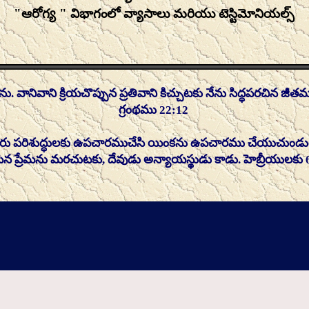
"ఆరోగ్య " విభాగంలో వ్యాసాలు మరియు టెస్టిమోనియల్స్
ు. వానివాని క్రియచొప్పున ప్రతివాని కిచ్చుటకు నేను సిద్ధపరచిన జీత
గ్రంథము 22:12
 మీరు పరిశుద్ధులకు ఉపచారముచేసి యింకను ఉపచారము చేయుచుండ
ిన ప్రేమను మరచుటకు, దేవుడు అన్యాయస్థుడు కాడు. హెబ్రీయులకు 