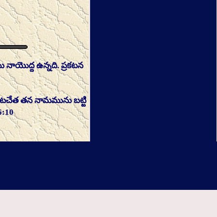
ము నాయొద్ద ఉన్నది. ప్రకటన
ుటచేత తన నామమును బట్టి
6:10