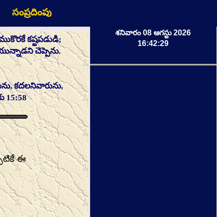
సంప్రదింపు
శనివారం 08 ఆగస్టు 2026
కొరకే కష్టపడుడి;
16:42:29
న్నాడని చెప్పెను.
లును, కదలనివారును,
కు 15:58
పటికే ఈ