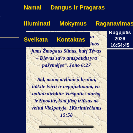
Namai
Dangus ir Pragaras
Ketvirtadie
Illuminati
Mokymus
Raganavima
06
Plušėkite ne dėl žūvančio
Rugpjūtis
maisto, bet dėl išliekančio
2026
Sveikata
Kontaktas
amžinajam gyvenimui!Jo duos
16:54:45
jums Žmogaus Sūnus, kurį Tėvas
– Dievas savo antspaudu yra
pažymėjęs“. Jono 6:27
Tad, mano mylimieji broliai,
būkite tvirti ir nepajudinami, vis
uoliau dirbkite Viešpaties darbą
ir žinokite, kad jūsų triūsas ne
veltui Viešpatyje. 1Korintiečiams
15:58