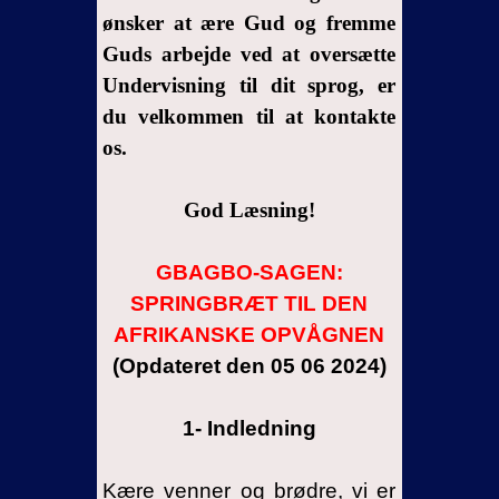
Sang
ønsker at ære Gud og fremme
Guds arbejde ved at oversætte
12-
Profetien
Undervisning til dit sprog, er
du velkommen til at kontakte
13-
os.
Dommen
14-
God Læsning!
Konklusion
Indbydelse
GBAGBO-SAGEN:
SPRINGBRÆT TIL DEN
AFRIKANSKE OPVÅGNEN
(Opdateret den 05 06 2024)
1- Indledning
Kære venner og brødre, vi er