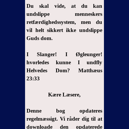
Hvem fra
Du skal vide, at du kan
Gud eller
undslippe menneskers
fra den
retfærdighedssystem, men du
franske
vil helt sikkert ikke undslippe
mand
Guds dom.
skabte
Afrikanerne?
I Slanger! I Øgleunger!
6.2- Indtil
hvornår?..
hvorledes kunne I undfly
Helvedes Dom? Matthæus
7-
23:33
Youssoufs
budskab
til
Kære Læsere,
Afrikas
værdige
Denne bog opdateres
børn
regelmæssigt. Vi råder dig til at
8-
downloade den opdaterede