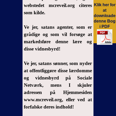
Bensouda
webstedet mcreveil.org citeres
Klik her for
og
at
som kilde.
Youssouf
downloade
denne Bog
4-
Ve jer, satans agenter, som er
i PDF
Youssouf
grådige og som vil forsøge at
soliloquy
markedsføre denne lære og
5- Nyang
disse vidnesbyrd!
Bensoudas
eneste
Ve jer, satans sønner, som nyder
tilbageværende
at offentliggøre disse lærdomme
mulighed,
en skide
og vidnesbyrd på Sociale
anklager
Netværk, mens I skjuler
6-
adressen på Hjemmesiden
Youssoufs
www.mcreveil.org, eller ved at
monolog
forfalske deres indhold!
6.1-