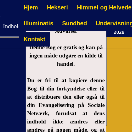
Hjem
Hekseri
Himmel og Helvede
Torsdag 06
Illuminatis
Sundhed
Undervisnin
Indholdsfortegnelse
August
Advarsel
2026
Kontakt
03:31:42
Advarsel
Denne Bog er gratis og kan på
1-
ingen måde udgøre en kilde til
Indledning
handel.
2-
Endelig
Du er fri til at kopiere denne
et rigtigt
Bog til din forkyndelse eller til
vidne for
at distribuere den eller også til
Nyang
Bensouda?
din Evangelisering på Sociale
Netværk, forudsat at dens
3- Møde
indhold ikke ændres eller
mellem
Nyang
ændres på nogen måde, og at