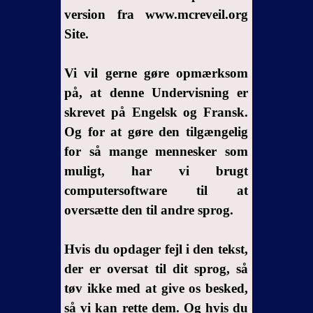
Youssoufs
version fra www.mcreveil.org
budskab
Site.
til
Afrikas
uværdige
Vi vil gerne gøre opmærksom
børn
på, at denne Undervisning er
9-
skrevet på Engelsk og Fransk.
Analyse
Og for at gøre den tilgængelig
af
for så mange mennesker som
Artiklen
muligt, har vi brugt
10- Kald
computersoftware til at
til de
oversætte den til andre sprog.
store
ledere i
Hvis du opdager fejl i den tekst,
denne
verden
der er oversat til dit sprog, så
tøv ikke med at give os besked,
11- De
så vi kan rette dem. Og hvis du
Fangers