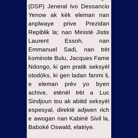
(DSP) Jeneral Ivo Dessancio
Yenow ak kèk eleman nan
anplwaye prive Prezidan
Repiblik la; nan Ministè Jistis
Laurent Essoh, nan
Emmanuel Sadi, nan trèt
kominote Bulu, Jacques Fame
Ndongo, ki gen pratik seksyèl
otodòks, ki gen ladan fanmi li,
e eleman prèv yo byen
achive, etènèl trèt a Luc
Sindjoun tou ak abitid seksyèl
espesyal, direktè adjwen rich
e awogan nan Kabinè Sivil la,
Baboké Oswald, elatriye.