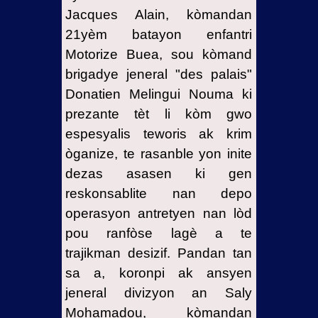
Jacques Alain, kòmandan
21yèm batayon enfantri
Motorize Buea, sou kòmand
brigadye jeneral "des palais"
Donatien Melingui Nouma ki
prezante tèt li kòm gwo
espesyalis teworis ak krim
òganize, te rasanble yon inite
dezas asasen ki gen
reskonsablite nan depo
operasyon antretyen nan lòd
pou ranfòse lagè a te
trajikman desizif. Pandan tan
sa a, koronpi ak ansyen
jeneral divizyon an Saly
Mohamadou, kòmandan