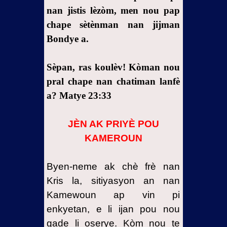
nan jistis lèzòm, men nou pap
chape sètènman nan jijman
Bondye a.
Sèpan, ras koulèv! Kòman nou
pral chape nan chatiman lanfè
a? Matye 23:33
JÈN AK PRIYÈ POU
KAMEROUN
Byen-neme ak chè frè nan
Kris la, sitiyasyon an nan
Kamewoun ap vin pi
enkyetan, e li ijan pou nou
gade li oserye. Kòm nou te