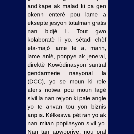
andikape ak malad ki pa gen
okenn enterè pou lame a
eksepte jesyon totalman gratis
nan bidjè li. Tout gwo
kolaboratè li yo, sètadi chèf
eta-majò lame tè a, marin,
lame anlè, ponpye ak jeneral,
direktè Kowòdinasyon santral
gendarmerie nasyonal la
(DCC), yo se moun ki rele
aferis notwa pou moun lagè
sivil la nan rejyon ki pale angle
yo te anvan tou yon biznis
anplis. Kèlkeswa pèt ran yo ak
nan mitan popilasyon sivil yo.
Nan tan apwopriye, nou pral