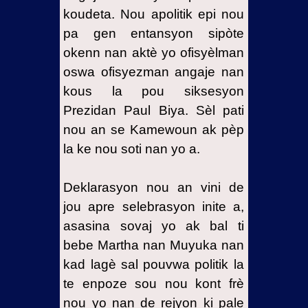
koudeta. Nou apolitik epi nou
pa gen entansyon sipòte
okenn nan aktè yo ofisyèlman
oswa ofisyezman angaje nan
kous la pou siksesyon
Prezidan Paul Biya. Sèl pati
nou an se Kamewoun ak pèp
la ke nou soti nan yo a.
Deklarasyon nou an vini de
jou apre selebrasyon inite a,
asasina sovaj yo ak bal ti
bebe Martha nan Muyuka nan
kad lagè sal pouvwa politik la
te enpoze sou nou kont frè
nou yo nan de rejyon ki pale