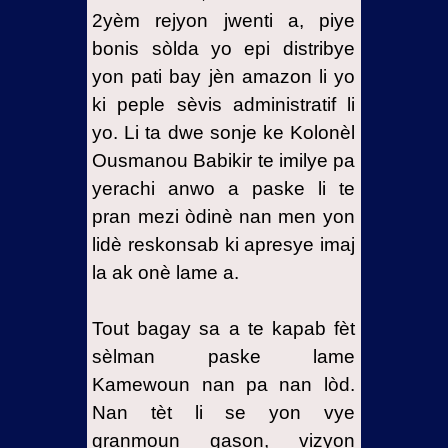
2yèm rejyon jwenti a, piye
bonis sòlda yo epi distribye
yon pati bay jèn amazon li yo
ki peple sèvis administratif li
yo. Li ta dwe sonje ke Kolonèl
Ousmanou Babikir te imilye pa
yerachi anwo a paske li te
pran mezi òdinè nan men yon
lidè reskonsab ki apresye imaj
la ak onè lame a.
Tout bagay sa a te kapab fèt
sèlman paske lame
Kamewoun nan pa nan lòd.
Nan tèt li se yon vye
granmoun gason, vizyon