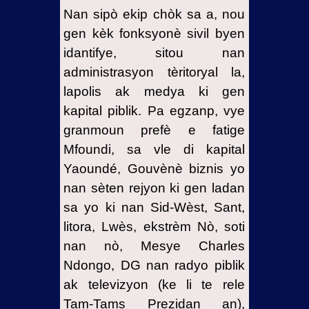
Nan sipò ekip chòk sa a, nou
gen kèk fonksyonè sivil byen
idantifye, sitou nan
administrasyon tèritoryal la,
lapolis ak medya ki gen
kapital piblik. Pa egzanp, vye
granmoun prefè e fatige
Mfoundi, sa vle di kapital
Yaoundé, Gouvènè biznis yo
nan sèten rejyon ki gen ladan
sa yo ki nan Sid-Wèst, Sant,
litora, Lwès, ekstrèm Nò, soti
nan nò, Mesye Charles
Ndongo, DG nan radyo piblik
ak televizyon (ke li te rele
Tam-Tams Prezidan an),