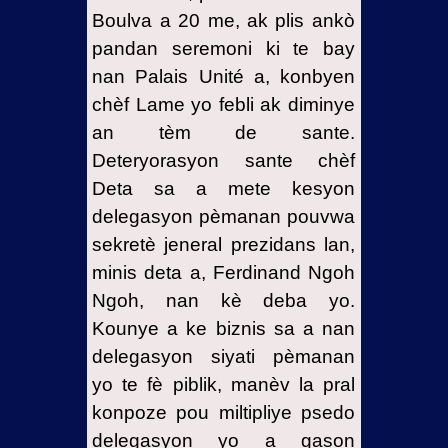
Boulva a 20 me, ak plis ankò
pandan seremoni ki te bay
nan Palais Unité a, konbyen
chèf Lame yo febli ak diminye
an tèm de sante.
Deteryorasyon sante chèf
Deta sa a mete kesyon
delegasyon pèmanan pouvwa
sekretè jeneral prezidans lan,
minis deta a, Ferdinand Ngoh
Ngoh, nan kè deba yo.
Kounye a ke biznis sa a nan
delegasyon siyati pèmanan
yo te fè piblik, manèv la pral
konpoze pou miltipliye psedo
delegasyon yo a gason