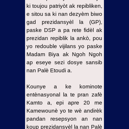
ki toujou patriyòt ak repibliken,
e sitou sa ki nan dezyèm biwo
gad prezidansyèl la (GP),
paske DSP a pa rete fidèl ak
prezidan repiblik la ankò, pou
yo redouble vijilans yo paske
Madam Biya ak Ngoh Ngoh
ap eseye sezi dosye sansib
nan Palè Etoudi a.
Kounye a ke kominote
entènasyonal la te pran zafè
Kamto a, epi apre 20 me
Kamewounè yo te wè andirèk
pandan resepsyon an nan
koup prezidansyèl la nan Palè