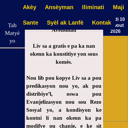
Akèy
Ansèyman
Iliminati
Maji
Lendi 10
Sante
Syèl ak Lanfè
Kontak
Tab
Dawout
Avètisman
2026
Matyè
02:29:34
yo
Liv sa a gratis e pa ka nan
Avètisman
okenn ka konstitiye yon sous
komès.
Jèn Ak
Priyè
Pou
Nou lib pou kopye Liv sa a pou
Kameroun
predikasyon nou yo, ak pou
Envitasyon
distribiye’l, oswa pou
Evanjelizasyon nou sou Rezo
Sosyal yo, a kondisyon ke
kontni li nan okenn ka pa
modifye ou chanje, e ke sit