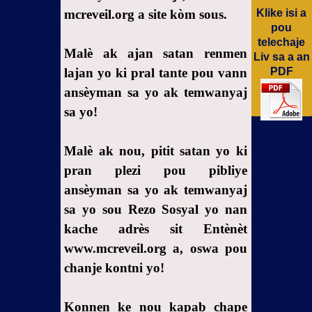
mcreveil.org a site kòm sous.
Klike isi a
pou
telechaje
Malè ak ajan satan renmen
Liv sa a an
lajan yo ki pral tante pou vann
PDF
ansèyman sa yo ak temwanyaj
sa yo!
Malè ak nou, pitit satan yo ki
pran plezi pou pibliye
ansèyman sa yo ak temwanyaj
sa yo sou Rezo Sosyal yo nan
kache adrès sit Entènèt
www.mcreveil.org a, oswa pou
chanje kontni yo!
Konnen ke nou kapab chape