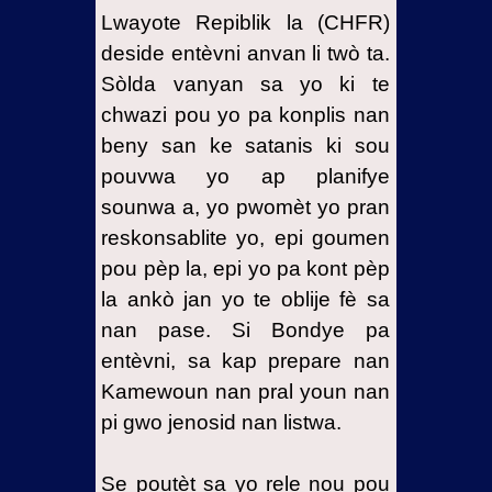
Lwayote Repiblik la (CHFR)
deside entèvni anvan li twò ta.
Sòlda vanyan sa yo ki te
chwazi pou yo pa konplis nan
beny san ke satanis ki sou
pouvwa yo ap planifye
sounwa a, yo pwomèt yo pran
reskonsablite yo, epi goumen
pou pèp la, epi yo pa kont pèp
la ankò jan yo te oblije fè sa
nan pase. Si Bondye pa
entèvni, sa kap prepare nan
Kamewoun nan pral youn nan
pi gwo jenosid nan listwa.
Se poutèt sa yo rele nou pou