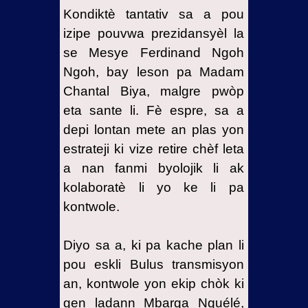
Kondiktè tantativ sa a pou
izipe pouvwa prezidansyèl la
se Mesye Ferdinand Ngoh
Ngoh, bay leson pa Madam
Chantal Biya, malgre pwòp
eta sante li. Fè espre, sa a
depi lontan mete an plas yon
estrateji ki vize retire chèf leta
a nan fanmi byolojik li ak
kolaboratè li yo ke li pa
kontwole.
Diyo sa a, ki pa kache plan li
pou eskli Bulus transmisyon
an, kontwole yon ekip chòk ki
gen ladann Mbarga Nguélé,