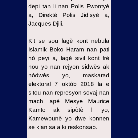
depi tan li nan Polis Fwontyè
a, Direktè Polis Jidisyè a,
Jacques Djili.
Kit se sou lagè kont nebula
Islamik Boko Haram nan pati
nò peyi a, lagè sivil kont frè
nou yo nan rejyon sidwès ak
nòdwès yo, maskarad
elektoral 7 oktòb 2018 la e
sitou nan represyon sovaj nan
mach lapè Mesye Maurice
Kamto ak sipòtè li yo,
Kamewounè yo dwe konnen
se klan sa a ki reskonsab.