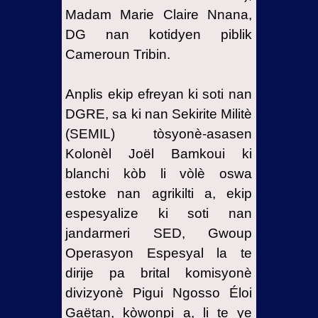
Madam Marie Claire Nnana,
DG nan kotidyen piblik
Cameroun Tribin.
Anplis ekip efreyan ki soti nan
DGRE, sa ki nan Sekirite Militè
(SEMIL) tòsyonè-asasen
Kolonèl Joël Bamkoui ki
blanchi kòb li vòlè oswa
estoke nan agrikilti a, ekip
espesyalize ki soti nan
jandarmeri SED, Gwoup
Operasyon Espesyal la te
dirije pa brital komisyonè
divizyonè Pigui Ngosso Éloi
Gaëtan, kòwonpi a, li te ye