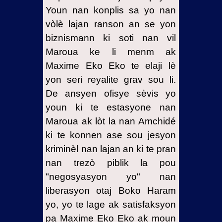
Youn nan konplis sa yo nan
vòlè lajan ranson an se yon
biznismann ki soti nan vil
Maroua ke li menm ak
Maxime Eko Eko te elaji lè
yon seri reyalite grav sou li.
De ansyen ofisye sèvis yo
youn ki te estasyone nan
Maroua ak lòt la nan Amchidé
ki te konnen ase sou jesyon
kriminèl nan lajan an ki te pran
nan trezò piblik la pou
"negosyasyon yo" nan
liberasyon otaj Boko Haram
yo, yo te lage ak satisfaksyon
pa Maxime Eko Eko ak moun