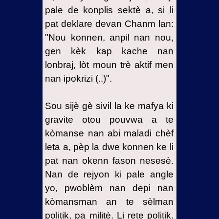
pale de konplis sektè a, si li
pat deklare devan Chanm lan:
"Nou konnen, anpil nan nou,
gen kèk kap kache nan
lonbraj, lòt moun trè aktif men
nan ipokrizi (..)".
Sou sijè gè sivil la ke mafya ki
gravite otou pouvwa a te
kòmanse nan abi maladi chèf
leta a, pèp la dwe konnen ke li
pat nan okenn fason nesesè.
Nan de rejyon ki pale angle
yo, pwoblèm nan depi nan
kòmansman an te sèlman
politik, pa militè. Li rete politik.