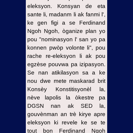
eleksyon. Konsyan de eta
sante li, madanm li ak fanmi l',
ke gen figi a se Ferdinand
Ngoh Ngoh, òganize plan yo
pou "nominasyon l' san yo pa
konnen pwòp volonte li", pou
rache re-eleksyon li ak pou
egzèse pouvwa pa izipasyon.
Se nan atikilasyon sa a ke
nou dwe mete maskarad brit
Konsèy Konstitisyonèl la,
nève lapolis la òkestre pa
DGSN nan ak SED la,
gouvènman an trè kirye apre
eleksyon ki revele ke se te
tout bon Ferdinand Ngoh