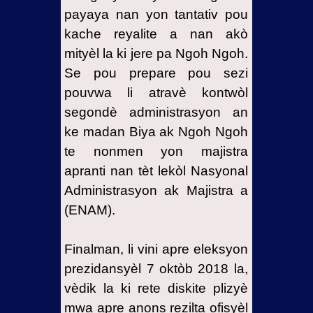
payaya nan yon tantativ pou
kache reyalite a nan akò
mityèl la ki jere pa Ngoh Ngoh.
Se pou prepare pou sezi
pouvwa li atravè kontwòl
segondè administrasyon an
ke madan Biya ak Ngoh Ngoh
te nonmen yon majistra
apranti nan tèt lekòl Nasyonal
Administrasyon ak Majistra a
(ENAM).
Finalman, li vini apre eleksyon
prezidansyèl 7 oktòb 2018 la,
vèdik la ki rete diskite plizyè
mwa apre anons rezilta ofisyèl