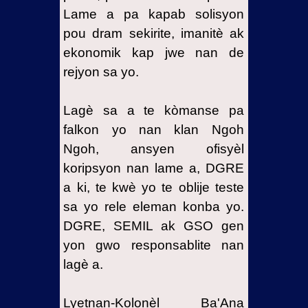
Lame a pa kapab solisyon
pou dram sekirite, imanitè ak
ekonomik kap jwe nan de
rejyon sa yo.
Lagè sa a te kòmanse pa
falkon yo nan klan Ngoh
Ngoh, ansyen ofisyèl
koripsyon nan lame a, DGRE
a ki, te kwè yo te oblije teste
sa yo rele eleman konba yo.
DGRE, SEMIL ak GSO gen
yon gwo responsablite nan
lagè a.
Lyetnan-Kolonèl Ba'Ana