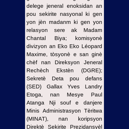
delege jeneral enoksidan an
pou sekirite nasyonal ki gen
yon jèn madanm ki gen yon
relasyon sere ak Madam
Chantal Biya; komisyonè
divizyon an Eko Eko Léopard
Maxime, tòsyonè e san ginè
chèf nan Direksyon Jeneral
Rechèch Ekstèn (DGRE);
Sekretè Deta pou defans
(SED) Gallax Yves Landry
Etoga, nan Mesye Paul
Atanga Nji souf e danjere
Minis Administrasyon Tèritwa
(MINAT), nan koripsyon
Direktè Sekirite Prezidansyèl