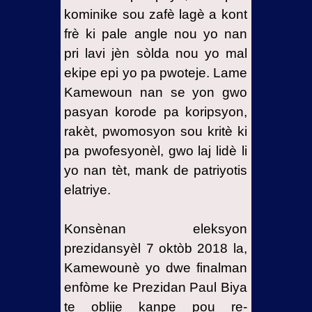
kominike sou zafè lagè a kont
frè ki pale angle nou yo nan
pri lavi jèn sòlda nou yo mal
ekipe epi yo pa pwoteje. Lame
Kamewoun nan se yon gwo
pasyan korode pa koripsyon,
rakèt, pwomosyon sou kritè ki
pa pwofesyonèl, gwo laj lidè li
yo nan tèt, mank de patriyotis
elatriye.
Konsènan eleksyon
prezidansyèl 7 oktòb 2018 la,
Kamewounè yo dwe finalman
enfòme ke Prezidan Paul Biya
te oblije kanpe pou re-