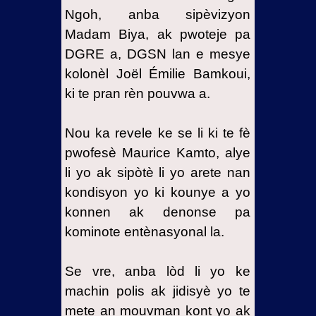
Ngoh, anba sipèvizyon
Madam Biya, ak pwoteje pa
DGRE a, DGSN lan e mesye
kolonèl Joël Émilie Bamkoui,
ki te pran rèn pouvwa a.
Nou ka revele ke se li ki te fè
pwofesè Maurice Kamto, alye
li yo ak sipòtè li yo arete nan
kondisyon yo ki kounye a yo
konnen ak denonse pa
kominote entènasyonal la.
Se vre, anba lòd li yo ke
machin polis ak jidisyè yo te
mete an mouvman kont yo ak