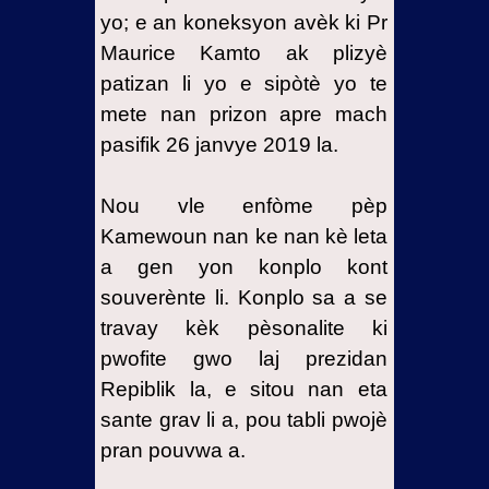
yo; e an koneksyon avèk ki Pr
Maurice Kamto ak plizyè
patizan li yo e sipòtè yo te
mete nan prizon apre mach
pasifik 26 janvye 2019 la.
Nou vle enfòme pèp
Kamewoun nan ke nan kè leta
a gen yon konplo kont
souverènte li. Konplo sa a se
travay kèk pèsonalite ki
pwofite gwo laj prezidan
Repiblik la, e sitou nan eta
sante grav li a, pou tabli pwojè
pran pouvwa a.