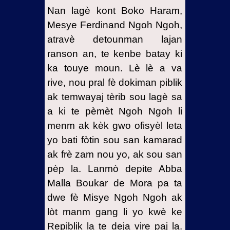
Nan lagè kont Boko Haram,
Mesye Ferdinand Ngoh Ngoh,
atravè detounman lajan
ranson an, te kenbe batay ki
ka touye moun. Lè lè a va
rive, nou pral fè dokiman piblik
ak temwayaj tèrib sou lagè sa
a ki te pèmèt Ngoh Ngoh li
menm ak kèk gwo ofisyèl leta
yo bati fòtin sou san kamarad
ak frè zam nou yo, ak sou san
pèp la. Lanmò depite Abba
Malla Boukar de Mora pa ta
dwe fè Misye Ngoh Ngoh ak
lòt manm gang li yo kwè ke
Repiblik la te deja vire paj la.