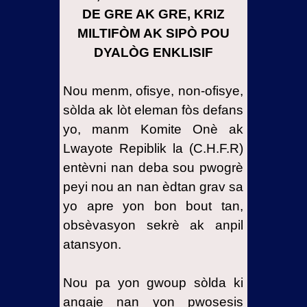
DE GRE AK GRE, KRIZ
MILTIFÒM AK SIPÒ POU
DYALÒG ENKLISIF
Nou menm, ofisye, non-ofisye,
sòlda ak lòt eleman fòs defans
yo, manm Komite Onè ak
Lwayote Repiblik la (C.H.F.R)
entèvni nan deba sou pwogrè
peyi nou an nan èdtan grav sa
yo apre yon bon bout tan,
obsèvasyon sekrè ak anpil
atansyon.
Nou pa yon gwoup sòlda ki
angaje nan yon pwosesis