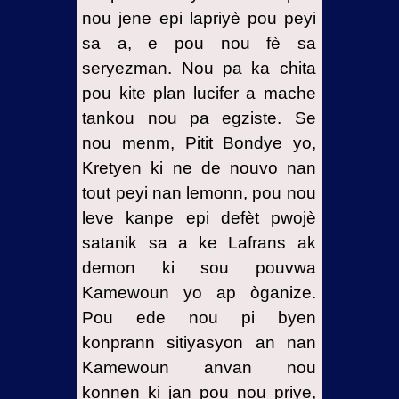
nou jene epi lapriyè pou peyi
sa a, e pou nou fè sa
seryezman. Nou pa ka chita
pou kite plan lucifer a mache
tankou nou pa egziste. Se
nou menm, Pitit Bondye yo,
Kretyen ki ne de nouvo nan
tout peyi nan lemonn, pou nou
leve kanpe epi defèt pwojè
satanik sa a ke Lafrans ak
demon ki sou pouvwa
Kamewoun yo ap òganize.
Pou ede nou pi byen
konprann sitiyasyon an nan
Kamewoun anvan nou
konnen ki jan pou nou priye,