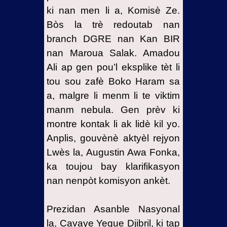
ki nan men li a, Komisè Ze.
Bòs la trè redoutab nan
branch DGRE nan Kan BIR
nan Maroua Salak. Amadou
Ali ap gen pou’l eksplike tèt li
tou sou zafè Boko Haram sa
a, malgre li menm li te viktim
manm nebula. Gen prèv ki
montre kontak li ak lidè kil yo.
Anplis, gouvènè aktyèl rejyon
Lwès la, Augustin Awa Fonka,
ka toujou bay klarifikasyon
nan nenpòt komisyon ankèt.
Prezidan Asanble Nasyonal
la, Cavaye Yegue Djibril, ki tap