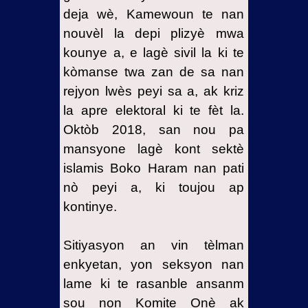
deja wè, Kamewoun te nan
nouvèl la depi plizyè mwa
kounye a, e lagè sivil la ki te
kòmanse twa zan de sa nan
rejyon lwès peyi sa a, ak kriz
la apre elektoral ki te fèt la.
Oktòb 2018, san nou pa
mansyone lagè kont sektè
islamis Boko Haram nan pati
nò peyi a, ki toujou ap
kontinye.
Sitiyasyon an vin tèlman
enkyetan, yon seksyon nan
lame ki te rasanble ansanm
sou non Komite Onè ak