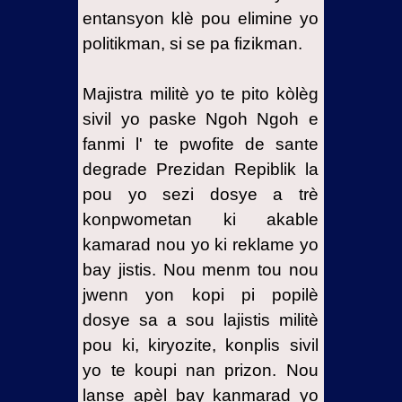
entansyon klè pou elimine yo
politikman, si se pa fizikman.
Majistra militè yo te pito kòlèg
sivil yo paske Ngoh Ngoh e
fanmi l' te pwofite de sante
degrade Prezidan Repiblik la
pou yo sezi dosye a trè
konpwometan ki akable
kamarad nou yo ki reklame yo
bay jistis. Nou menm tou nou
jwenn yon kopi pi popilè
dosye sa a sou lajistis militè
pou ki, kiryozite, konplis sivil
yo te koupi nan prizon. Nou
lanse apèl bay kanmarad yo