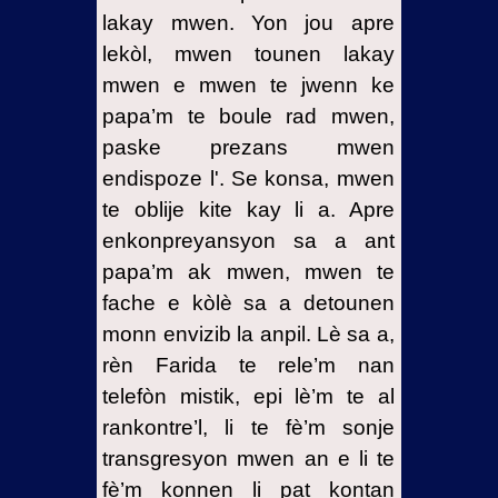
lakay mwen. Yon jou apre
lekòl, mwen tounen lakay
mwen e mwen te jwenn ke
papa’m te boule rad mwen,
paske prezans mwen
endispoze l'. Se konsa, mwen
te oblije kite kay li a. Apre
enkonpreyansyon sa a ant
papa’m ak mwen, mwen te
fache e kòlè sa a detounen
monn envizib la anpil. Lè sa a,
rèn Farida te rele’m nan
telefòn mistik, epi lè’m te al
rankontre’l, li te fè’m sonje
transgresyon mwen an e li te
fè’m konnen li pat kontan