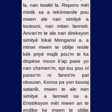
18.4-
la, nan twalèt la. Repons mèt
Prodwi
mistik sa a rekòmande pou
fabrike
mwen ale nan simityè a
nan
toutouni, nan mitan lannwit.
mond
anba dlo
Anvan’m te ale nan direksyon
a
simityè lokal Mongansi a, a
minwi mwen te oblije resite
18.5-
Football
kèk priyè majik pou’m te ka
al lòt
dispèse moun k’ap pase yo
espò
nan chemen’m, epi tou pou ni
monden
paran’m ni fanmi’m pat
yo
okouran. Konsa pa yon kouraj
18.6-
satanik, mwen te ale nan
Atansyon
simityè a lannwit sa a.
ak Oto
Enstriksyon mèt mwen an te
stop.
endike ke mwen te oblije