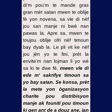
di’m pou’m te mande gras
gran mèt satan mwen te oblije
fè yon novena, sa vle di nèf
jou san manje ni bwè nan
pawas la. Apre sa, mwen te
toujou oblije ofri nèf timoun
bay dyab la. Le pli vit ke nèf
jou jèn yo te fini, prèt la
envite’m nan lojman li yo wè
sa ki te dwe fè,
mwen vle di
ede m' sakrifye timoun sa
yo bay satan. Se konsa, prèt
la mete yon òganizasyon
charite pou distribisyon
manje ak founiti pou timoun
ki gen ant de a douz ane, jan