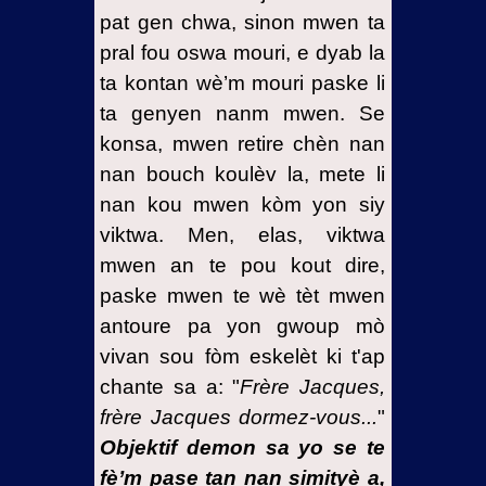
pat gen chwa, sinon mwen ta
pral fou oswa mouri, e dyab la
ta kontan wè’m mouri paske li
ta genyen nanm mwen. Se
konsa, mwen retire chèn nan
nan bouch koulèv la, mete li
nan kou mwen kòm yon siy
viktwa. Men, elas, viktwa
mwen an te pou kout dire,
paske mwen te wè tèt mwen
antoure pa yon gwoup mò
vivan sou fòm eskelèt ki t'ap
chante sa a: "
Frère Jacques,
frère Jacques dormez-vous...
"
Objektif demon sa yo se te
fè’m pase tan nan simityè a,