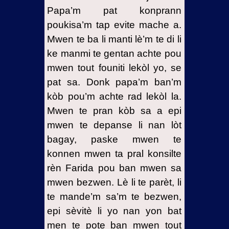
Papa’m pat konprann
poukisa’m tap evite mache a.
Mwen te ba li manti lè’m te di li
ke manmi te gentan achte pou
mwen tout founiti lekòl yo, se
pat sa. Donk papa’m ban’m
kòb pou’m achte rad lekòl la.
Mwen te pran kòb sa a epi
mwen te depanse li nan lòt
bagay, paske mwen te
konnen mwen ta pral konsilte
rèn Farida pou ban mwen sa
mwen bezwen. Lè li te parèt, li
te mande’m sa’m te bezwen,
epi sèvitè li yo nan yon bat
men te pote ban mwen tout