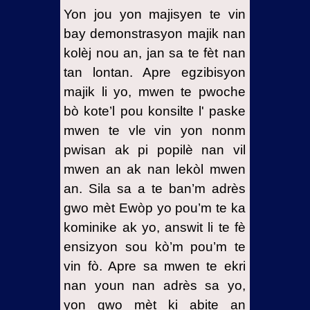
Yon jou yon majisyen te vin
Misyon’m
nan
bay demonstrasyon majik nan
Namibie
kolèj nou an, jan sa te fèt nan
pou
tan lontan. Apre egzibisyon
detwi
majik li yo, mwen te pwoche
yon
bò kote’l pou konsilte l' paske
sèvitè
mwen te vle vin yon nonm
Bondye
pwisan ak pi popilè nan vil
16- Retou
mwen an ak nan lekòl mwen
mwen
nan
an. Sila sa a te ban’m adrès
Kongo
gwo mèt Ewòp yo pou’m te ka
aprè
kominike ak yo, answit li te fè
misyon’m
ensizyon sou kò’m pou’m te
17-
vin fò. Apre sa mwen te ekri
Delivrans
nan youn nan adrès sa yo,
mwen
yon gwo mèt ki abite an