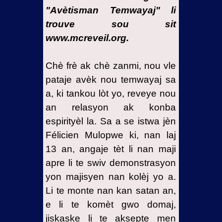
7- Lagè
"Avètisman Temwayaj" li
envizib
trouve sou sit
kont
www.mcreveil.org.
disip Jezi
Kris yo
Chè frè ak chè zanmi, nou vle
8- Vwayaj
pataje avèk nou temwayaj sa
mwen
a, ki tankou lòt yo, reveye nou
nan
mond
an relasyon ak konba
anba dlo
espirityèl la. Sa a se istwa jèn
a
Félicien Mulopwe ki, nan laj
9-
13 an, angaje tèt li nan maji
Dezyèm
apre li te swiv demonstrasyon
vwayaj
yon majisyen nan kolèj yo a.
mwen
Li te monte nan kan satan an,
nan
e li te komèt gwo domaj,
somè
jiskaske li te aksepte men
mondyal