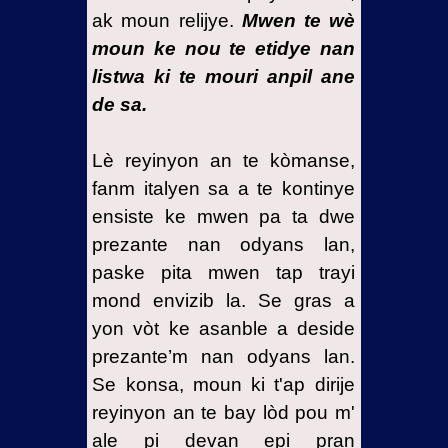
ak moun relijye.
Mwen te wè
moun ke nou te etidye nan
listwa ki te mouri anpil ane
de sa.
Lè reyinyon an te kòmanse,
fanm italyen sa a te kontinye
ensiste ke mwen pa ta dwe
prezante nan odyans lan,
paske pita mwen tap trayi
mond envizib la. Se gras a
yon vòt ke asanble a deside
prezante’m nan odyans lan.
Se konsa, moun ki t'ap dirije
reyinyon an te bay lòd pou m'
ale pi devan epi pran