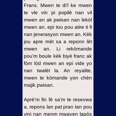
nan maji
Frans. Mwen te di’l ke mwen
wouj ak
te vle vin pi popilè nan vil
konvèsyon
mwen
mwen an ak pwisan nan lekòl
mwen an, epi tou pou atire ti fi
18- Apèl
pou
nan jenerasyon mwen an. Kèk
Repantans
jou apre mèt sa a reponn lèt
mwen an. Li rekòmande
18.1-
Katolitism
pou’m boule kèk biyè franc ak
fòm lòd mwen an epi vide yo
18.2- Lòt
sèk
nan twalèt la. An reyalite,
relijye yo
mwen te kòmande yon chèn
majik pwisan.
18.3-
Enpòtans
Konba
Aprè’m fin fè sa’m te resevwa
Espirityèl
a, repons lan pat pran tan pou
la
vini nan menm mwayen lapòs