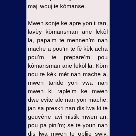
maji wouj te kòmanse.
Mwen sonje ke apre yon ti tan,
lavèy kòmansman ane lekòl
la, papa’m te mennen’m nan
mache a pou’m te fè kèk acha
pou’m te prepare’m pou
kòmansman ane lekòl la. Kòm
nou te kèk mèt nan mache a,
mwen tande yon vwa nan
mwen ki raple’m ke mwen
dwe evite ale nan yon mache,
jan sa preskri nan dis lwa ki te
gouvène lavi mistik mwen an,
pou pa pini’m; se te youn nan
dis lwa mwen te oblije swiv.