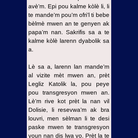
avè’m. Epi pou kalme kòlè li, li
te mande’m pou’m ofri’l ti bebe
bèlmè mwen an te genyen ak
papa’m nan. Sakrifis sa a te
kalme kòlè larenn dyabolik sa
a.
Lè sa a, larenn lan mande’m
al vizite mèt mwen an, prèt
Legliz Katolik la, pou peye
pou transgresyon mwen an.
Lè’m rive kot prèt la nan vil
Dolisie, li resevwa’m ak bra
louvri, men sèlman li te desi
paske mwen te transgresyon
youn nan dis lwa yo. Prèt la te