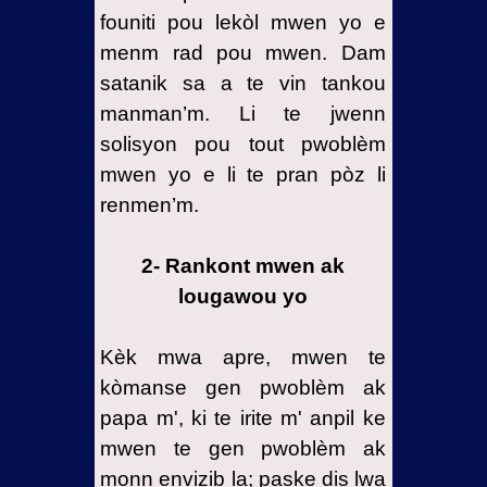
founiti pou lekòl mwen yo e
menm rad pou mwen. Dam
satanik sa a te vin tankou
manman’m. Li te jwenn
solisyon pou tout pwoblèm
mwen yo e li te pran pòz li
renmen’m.
2- Rankont mwen ak
lougawou yo
Kèk mwa apre, mwen te
kòmanse gen pwoblèm ak
papa m', ki te irite m' anpil ke
mwen te gen pwoblèm ak
monn envizib la; paske dis lwa