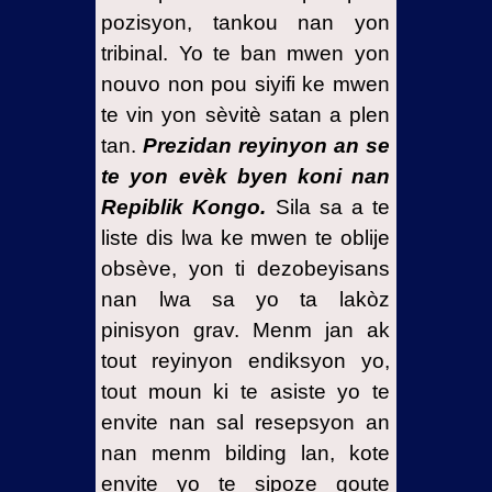
pozisyon, tankou nan yon
tribinal. Yo te ban mwen yon
nouvo non pou siyifi ke mwen
te vin yon sèvitè satan a plen
tan.
Prezidan reyinyon an se
te yon evèk byen koni nan
Repiblik Kongo.
Sila sa a te
liste dis lwa ke mwen te oblije
obsève, yon ti dezobeyisans
nan lwa sa yo ta lakòz
pinisyon grav. Menm jan ak
tout reyinyon endiksyon yo,
tout moun ki te asiste yo te
envite nan sal resepsyon an
nan menm bilding lan, kote
envite yo te sipoze goute