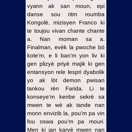
vyann ak san moun, epi
danse sou ritm roumba
Kongolè, mizisyen Franco ki
te toujou vivan chante chante
a. Nan moman sa a.
Finalman, evèk la pwoche bò
kote’m, e li ban’m yon liv ki
gen plizyè priyè majik ki gen
entansyon rele lespri dyabolik
yo ak lòt demon pwisan
tankou rèn Farida. Li te
konseye’m kenbe sekrè sa
mwen te wè ak tande nan
monn envizib la, pou’m pa vin
fou oswa pou’m pa mouri.
Men ki jan karyè mwen nan