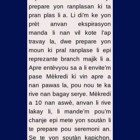
prepare yon ranplasan ki ta
pran plas li a. Li di’m ke yon
prèt anvan ekspirasyon
manda li nan vil kote l’ap
travay la, dwe prepare yon
moun ki pral ranplase li epi
reprezante branch majik li a.
Apre entèvyou sa a li envite’m
pase Mèkredi ki vin apre a
nan pawas la, pou nou te ka
rive nan bagay serye. Mèkredi
a 10 nan aswè, anvan li rive
lakay li, li mande’m pou’m
chanje epi mete yon soutàn li
te prepare pou seremoni an.
Se te yon soutàn kapichon.