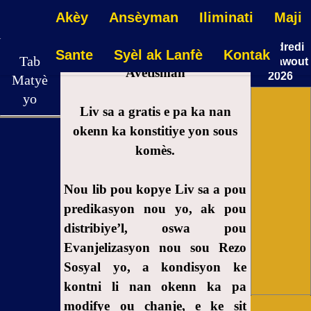
Akèy
Ansèyman
Iliminati
Maji
Vendredi
Sante
Syèl ak Lanfè
Kontak
Tab
07 Dawout
Avètisman
2026
Matyè
05:14:06
yo
Liv sa a gratis e pa ka nan
Avètisman
okenn ka konstitiye yon sous
komès.
1-
Inisyasyon
nan maji
Nou lib pou kopye Liv sa a pou
wouj
predikasyon nou yo, ak pou
2-
distribiye’l, oswa pou
Rankont
Evanjelizasyon nou sou Rezo
mwen ak
Sosyal yo, a kondisyon ke
lougawou
kontni li nan okenn ka pa
yo
modifye ou chanje, e ke sit