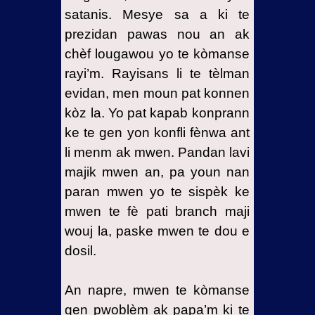
satanis. Mesye sa a ki te
prezidan pawas nou an ak
chèf lougawou yo te kòmanse
rayi’m. Rayisans li te tèlman
evidan, men moun pat konnen
kòz la. Yo pat kapab konprann
ke te gen yon konfli fènwa ant
li menm ak mwen. Pandan lavi
majik mwen an, pa youn nan
paran mwen yo te sispèk ke
mwen te fè pati branch maji
wouj la, paske mwen te dou e
dosil.
An napre, mwen te kòmanse
gen pwoblèm ak papa’m ki te