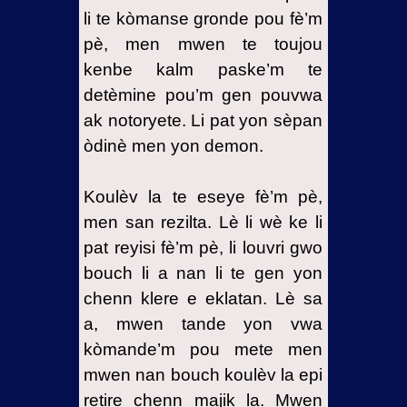
li te kòmanse gronde pou fè’m
pè, men mwen te toujou
kenbe kalm paske’m te
detèmine pou’m gen pouvwa
ak notoryete. Li pat yon sèpan
òdinè men yon demon.
Koulèv la te eseye fè’m pè,
men san rezilta. Lè li wè ke li
pat reyisi fè’m pè, li louvri gwo
bouch li a nan li te gen yon
chenn klere e eklatan. Lè sa
a, mwen tande yon vwa
kòmande’m pou mete men
mwen nan bouch koulèv la epi
retire chenn majik la. Mwen