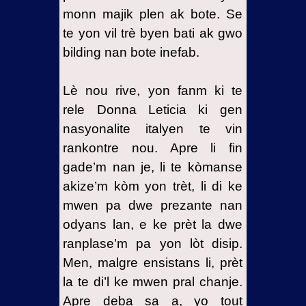
monn majik plen ak bote. Se
te yon vil trè byen bati ak gwo
bilding nan bote inefab.
Lè nou rive, yon fanm ki te
rele Donna Leticia ki gen
nasyonalite italyen te vin
rankontre nou. Apre li fin
gade’m nan je, li te kòmanse
akize’m kòm yon trèt, li di ke
mwen pa dwe prezante nan
odyans lan, e ke prèt la dwe
ranplase’m pa yon lòt disip.
Men, malgre ensistans li, prèt
la te di’l ke mwen pral chanje.
Apre deba sa a, yo tout