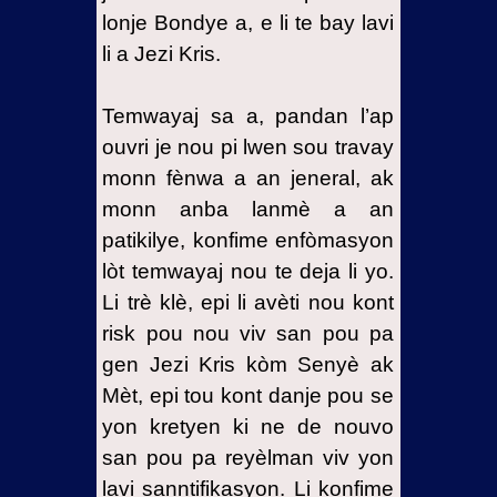
anyèl la
lonje Bondye a, e li te bay lavi
nan Zend
li a Jezi Kris.
10-
Elevasyon’m
Temwayaj sa a, pandan l’ap
nan yon
ouvri je nou pi lwen sou travay
lòt grad
monn fènwa a an jeneral, ak
majik
monn anba lanmè a an
11-
patikilye, konfime enfòmasyon
Inisyasyon’m
lòt temwayaj nou te deja li yo.
nan maji
Li trè klè, epi li avèti nou kont
brezilyen
risk pou nou viv san pou pa
an:
Macumba
gen Jezi Kris kòm Senyè ak
Mèt, epi tou kont danje pou se
12-
Patisipasyon’m
yon kretyen ki ne de nouvo
nan
san pou pa reyèlman viv yon
somè
lavi sanntifikasyon. Li konfime