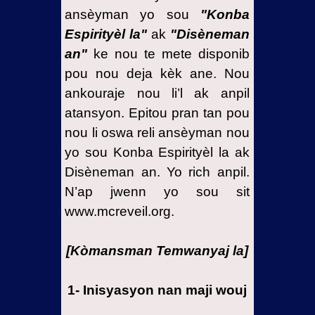
mondyal
ansèyman yo sou
"Konba
satanis
Espirityèl la"
ak
"Disèneman
yo nan
an"
ke nou te mete disponib
Zend
pou nou deja kèk ane. Nou
13- Batay
ankouraje nou li’l ak anpil
ak lagè
atansyon. Epitou pran tan pou
kont
Legliz yo
nou li oswa reli ansèyman nou
ak pastè
yo sou Konba Espirityèl la ak
yo
Disèneman an. Yo rich anpil.
14-
N’ap jwenn yo sou sit
Patisipasyon
www.mcreveil.org.
mwen
nan yon
[Kòmansman Temwanyaj la]
rasanbleman
lisifè an
Azi
1- Inisyasyon nan maji wouj
15-