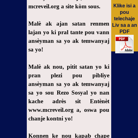
3-
mcreveil.org a site kòm sous.
Klike isi a
Premye
pou
patisipasyon
telechaje
Malè ak ajan satan renmen
nan
Liv sa a an
somè
lajan yo ki pral tante pou vann
PDF
mondyal
ansèyman sa yo ak temwanyaj
anyèl
sa yo!
satanis
yo nan
Malè ak nou, pitit satan yo ki
anba tè
pran plezi pou pibliye
Zend
ansèyman sa yo ak temwanyaj
4- Echèk
sa yo sou Rezo Sosyal yo nan
mwen
nan
kache adrès sit Entènèt
destriksyon
www.mcreveil.org a, oswa pou
yon
chanje kontni yo!
Legliz an
Analmay
Konnen ke nou kapab chape