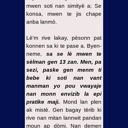
mwen soti nan simityè a; Se
konsa, mwen te jis chape
anba lanmò.
Lè’m rive lakay, pèsonn pat
konnen sa ki te pase a. Byen-
neme,
sa se lè mwen te
sèlman gen 13 zan. Men, pa
sezi, paske gen menm ti
bebe ki soti nan vant
manman yo pou vwayaje
nan monn envizib la epi
pratike maji.
Mond lan plen
ak mistè. Gen bagay tèrib ki
rive nan mitan lannwit pandan
moun ap dòmi. Nan demen