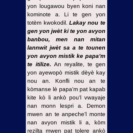
yon lougawou byen koni nan
kominote a. Li te gen yon
totèm kwokodil.
Lakay nou te
gen yon jwèt ki te yon avyon
banbou, men nan mitan
lannwit jwèt sa a te tounen
yon avyon mistik ke papa’m
te itilize.
An reyalite, te gen
yon ayewopò mistik dèyè kay
nou an. Konfli nou an te
kòmanse lè papa’m pat kapab
kite kò li ankò pou’l vwayaje
nan monn lespri a. Demon
mwen an te anpeche’l monte
nan avyon mistik li a, kòm
rezilta mwen pat tolere ankò