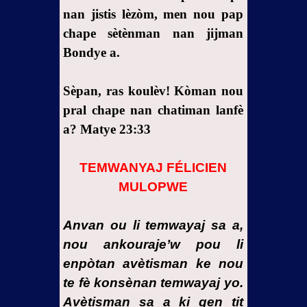
5-
nan jistis lèzòm, men nou pap
Premye
chape sètènman nan jijman
rankont
Bondye a.
mwen ak
fran
mason
Sèpan, ras koulèv! Kòman nou
yo
pral chape nan chatiman lanfè
6-
a? Matye 23:33
Rankont
mwen ak
TEMWANYAJ FÉLICIEN
larenn
MULOPWE
syèl la,
ak
Anvan ou li temwayaj sa a,
patisipasyon
mwen
nou ankouraje’w pou li
nan fèt
enpòtan avètisman ke nou
madone
te fè konsènan temwayaj yo.
katolik la
Avètisman sa a ki gen tit