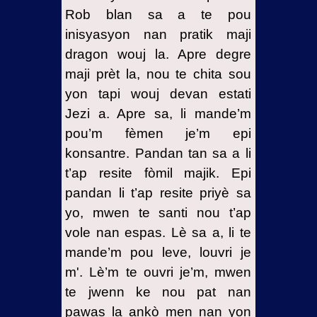
Rob blan sa a te pou
inisyasyon nan pratik maji
dragon wouj la. Apre degre
maji prèt la, nou te chita sou
yon tapi wouj devan estati
Jezi a. Apre sa, li mande’m
pou’m fèmen je’m epi
konsantre. Pandan tan sa a li
t’ap resite fòmil majik. Epi
pandan li t’ap resite priyè sa
yo, mwen te santi nou t’ap
vole nan espas. Lè sa a, li te
mande’m pou leve, louvri je
m'. Lè’m te ouvri je’m, mwen
te jwenn ke nou pat nan
pawas la ankò men nan yon