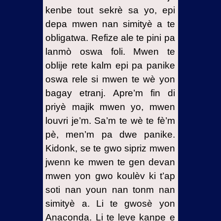
18.7-
kenbe tout sekrè sa yo, epi
Danje
depa mwen nan simityè a te
pou viv
ak yon
obligatwa. Refize ale te pini pa
ajan
lanmò oswa foli. Mwen te
satan
oblije rete kalm epi pa panike
18.8-
oswa rele si mwen te wè yon
Enfitrasyon
bagay etranj. Apre’m fin di
Legliz yo
priyè majik mwen yo, mwen
pa ajan
louvri je’m. Sa’m te wè te fè’m
satan yo
pè, men’m pa dwe panike.
Envitasyon
Kidonk, se te gwo sipriz mwen
jwenn ke mwen te gen devan
mwen yon gwo koulèv ki t’ap
soti nan youn nan tonm nan
simityè a. Li te gwosè yon
Anaconda. Li te leve kanpe e