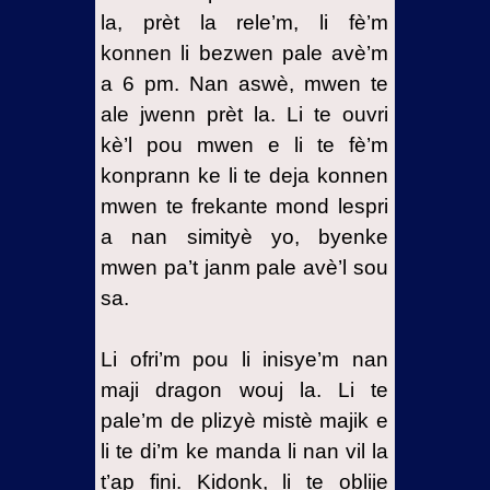
la, prèt la rele’m, li fè’m
konnen li bezwen pale avè’m
a 6 pm. Nan aswè, mwen te
ale jwenn prèt la. Li te ouvri
kè’l pou mwen e li te fè’m
konprann ke li te deja konnen
mwen te frekante mond lespri
a nan simityè yo, byenke
mwen pa’t janm pale avè’l sou
sa.
Li ofri’m pou li inisye’m nan
maji dragon wouj la. Li te
pale’m de plizyè mistè majik e
li te di’m ke manda li nan vil la
t’ap fini. Kidonk, li te oblije