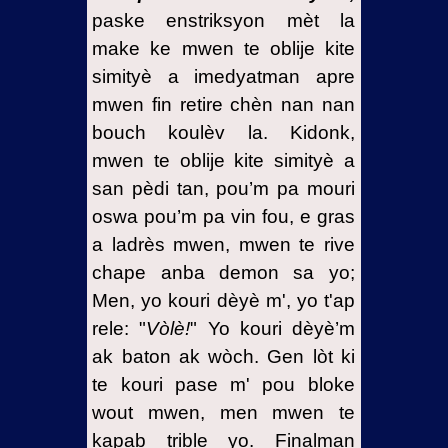
paske enstriksyon mèt la
make ke mwen te oblije kite
simityè a imedyatman apre
mwen fin retire chèn nan nan
bouch koulèv la. Kidonk,
mwen te oblije kite simityè a
san pèdi tan, pou’m pa mouri
oswa pou’m pa vin fou, e gras
a ladrès mwen, mwen te rive
chape anba demon sa yo;
Men, yo kouri dèyè m', yo t'ap
rele: "
Vòlè!
" Yo kouri dèyè’m
ak baton ak wòch. Gen lòt ki
te kouri pase m' pou bloke
wout mwen, men mwen te
kapab trible yo. Finalman