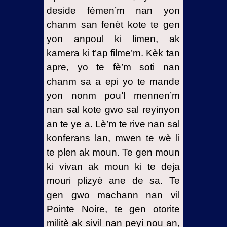
deside fèmen’m nan yon
chanm san fenèt kote te gen
yon anpoul ki limen, ak
kamera ki t’ap filme’m. Kèk tan
apre, yo te fè’m soti nan
chanm sa a epi yo te mande
yon nonm pou’l mennen’m
nan sal kote gwo sal reyinyon
an te ye a. Lè’m te rive nan sal
konferans lan, mwen te wè li
te plen ak moun. Te gen moun
ki vivan ak moun ki te deja
mouri plizyè ane de sa. Te
gen gwo machann nan vil
Pointe Noire, te gen otorite
militè ak sivil nan peyi nou an,