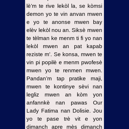
lè’m te rive lekòl la, se kòmsi
demon yo te vin anvan mwen
e yo te anonse mwen bay
elèv lekòl nou an. Siksè mwen
te tèlman ke menm ti fi yo nan
lekòl mwen an pat kapab
reziste m'. Se konsa, mwen te
vin pi popilè e menm pwofesè
mwen yo te renmen mwen.
Pandan’m tap pratike maji,
mwen te kontinye sèvi nan
legliz mwen an kòm yon
anfannkè nan pawas Our
Lady Fatima nan Dolisie. Jou
yo te pase trè vit e yon
dimanch apre mès dimanch