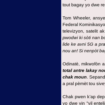
tout bagay yo dwe re
Tom Wheeler, ansy
Federal Kominikasyo
televizyon, satelit a
pwodwi ki sòti nan 
lide ke avni 5G a pr
nou an! Si nenpòt bag
Odinatè, mikwofòn 
total antre lakay n
chak moun
. Sepand
a pral pèmèt tou sive
Chak pwen k’ap depla
yo dwe vin "vil ente