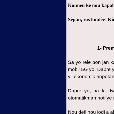
2.1- Premye egzanp: Lanmò
Konnen ke nou kapab 
misterye myèl
2.2- Dezyèm egzanp: Domaj
Sèpan, ras koulèv! K
misterye pye bwa
2.3- Twazyèm egzanp:
Chanjman misterye nan konte
san an
1- Prem
2.4- Katriyèm egzanp:
Ogmantasyon misterye maladi
Sa yo rele bon jan 
Alzaymè ak demans
mobil 5G yo. Dapre 
2.5- Senkyèm egzanp:
vil ekonomik enpòtan
Ogmantasyon misterye nan
elektwo sansiblite
Dapre yo, pa ta d
2.6- Sizyèm egzanp:
otomatikman notifye no
Diskreditasyon misterye etid
syantifik
Nou defi nou jodi a 