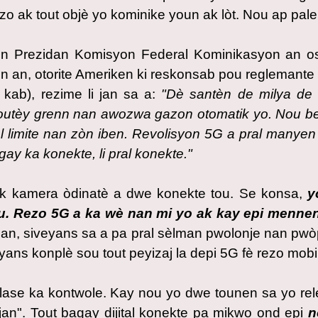
zo ak tout objè yo kominike youn ak lòt. Nou ap pal
en Prezidan Komisyon Federal Kominikasyon an 
n an, otorite Ameriken ki reskonsab pou reglemante
k kab), rezime li jan sa a:
"Dè santèn de milya de 
boutèy grenn nan awozwa gazon otomatik yo. Nou b
al limite nan zòn iben. Revolisyon 5G a pral manye
ay ka konekte, li pral konekte.
"
ak kamera òdinatè a dwe konekte tou. Se konsa,
y
ou. Rezo 5G a ka wè nan mi yo ak kay epi mennen 
an, siveyans sa a pa pral sèlman pwolonje nan pw
yans konplè sou tout peyizaj la depi 5G fè rezo mobil
se ka kontwole. Kay nou yo dwe tounen sa yo rele k
lijan". Tout bagay dijital konekte pa mikwo ond epi
n