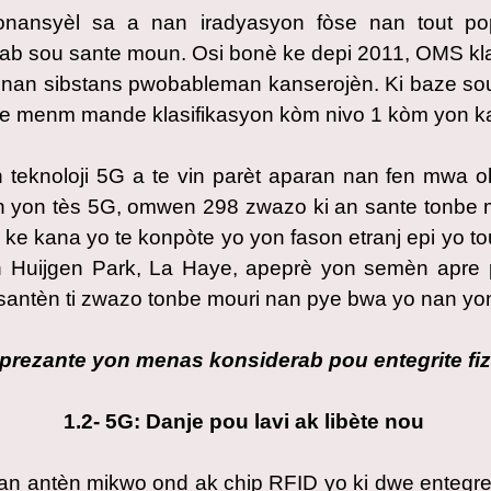
nansyèl sa a nan iradyasyon fòse nan tout po
ab sou sante moun. Osi bonè ke depi 2011, OMS kla
i nan sibstans pwobableman kanserojèn. Ki baze sou
ome menm mande klasifikasyon kòm nivo 1 kòm yon ka
 teknoloji 5G a te vin parèt aparan nan fen mwa 
 yon tès 5G, omwen 298 zwazo ki an sante tonbe mo
ke kana yo te konpòte yo yon fason etranj epi yo t
an Huijgen Park, La Haye, apeprè yon semèn apre
 santèn ti zwazo tonbe mouri nan pye bwa yo nan yon
prezante yon menas konsiderab pou entegrite fiz
1.2- 5G: Danje pou lavi ak libète nou
an antèn mikwo ond ak chip RFID yo ki dwe entegre