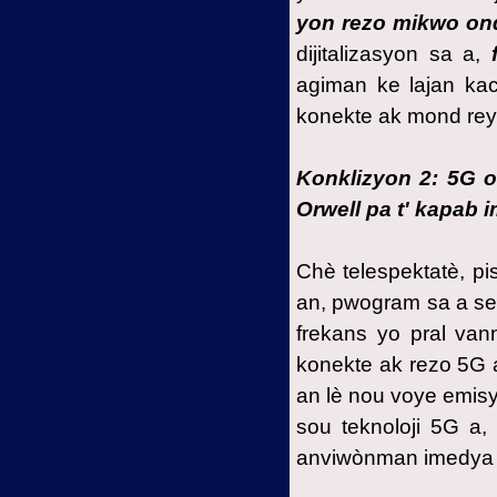
yon rezo mikwo ond 
dijitalizasyon sa a,
agiman ke lajan kac
konekte ak mond reyèl
Konklizyon 2: 5G o
Orwell pa t' kapab i
Chè telespektatè, p
an, pwogram sa a se
frekans yo pral van
konekte ak rezo 5G 
an lè nou voye emisy
sou teknoloji 5G a
anviwònman imedya 