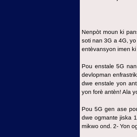
2.7- Setyèm egzanp:
Konpòtman misterye bèt yo
Envitasyon
Nenpòt moun ki pans
soti nan 3G a 4G, y
entèvansyon imen ki p
Pou enstale 5G nan
devlopman enfrastri
dwe enstale yon ant
yon forè antèn! Ala 
Pou 5G gen ase pou
dwe ogmante jiska 1
mikwo ond. 2- Yon o