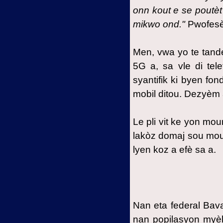
onn kout e se poutèt 
mikwo ond."
Pwofesè
Men, vwa yo te tande
5G a, sa vle di te
syantifik ki byen f
mobil ditou. Dezyèm 
Le pli vit ke yon mo
lakòz domaj sou mou
lyen koz a efè sa a.
Nan eta federal Bav
nan popilasyon myèl 