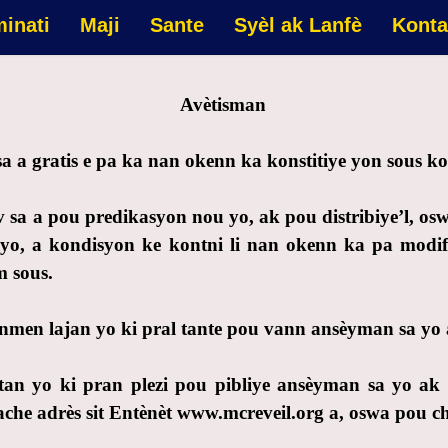
minati
Maji
Sante
Syèl ak Lanfè
Konta
Avètisman
sa a gratis e pa ka nan okenn ka konstitiye yon sous k
 sa a pou predikasyon nou yo, ak pou distribiye’l, os
yo, a kondisyon ke kontni li nan okenn ka pa modify
m sous.
enmen lajan yo ki pral tante pou vann ansèyman sa yo
atan yo ki pran plezi pou pibliye ansèyman sa yo a
che adrès sit Entènèt www.mcreveil.org a, oswa pou c