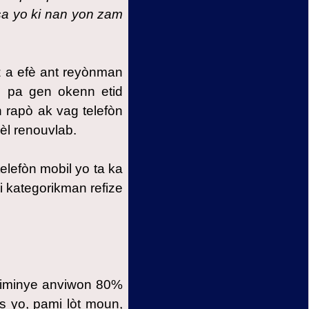
 sa yo ki nan yon zam
z a efè ant reyònman
, pa gen okenn etid
 rapò ak vag telefòn
èl renouvlab.
elefòn mobil yo ta ka
 kategorikman refize
 Diminye anviwon 80%
ts yo, pami lòt moun,