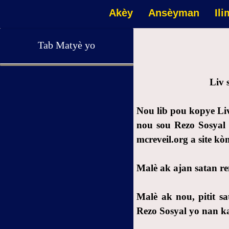
Akèy
Ansèyman
Ili
Tab Matyè yo
Avètisman
Liv 
1- Premye Apèl ijan pou
reveye: 5G se yon danje pou kò
Nou lib pou kopye Liv
ak lavi
nou sou Rezo Sosyal 
1.1- 5G: Danje pou entegrite
mcreveil.org a site kò
fizik nou
1.2- 5G: Danje pou lavi ak
Malè ak ajan satan r
libète nou
2- Dezyèm apèl ijan pou
Malè ak nou, pitit s
reveye: 5G se yon danje pou kò
Rezo Sosyal yo nan ka
ak lavi