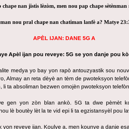
chape nan jistis lèzòm, men nou pap chape sètènman 
òman nou pral chape nan chatiman lanfè a? Matye 23:
APÈL IJAN: DANE 5G A
ye Apèl ijan pou reveye: 5G se yon danje pou kò 
kalite medya yo bay yon rapò antouzyastik sou nouv
yo, Almay an reta dèyè an tèm de pwoteksyon telefò
, li ta absoliman bezwen omojèn pwoteksyon telefòn
we gen yon zòn blan ankò. 5G ta dwe pèmèt ko
u lè boutèy lèt la te vid epi li ta egzistansyèl pou l
ak yon reveye ijan. Koulye a, men kounye a danje es