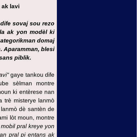
ak lavi
dife sovaj sou rezo
la ak yon modèl ki
 kategorikman domaj
n. Aparamman, blesi
ans piblik.
avi"
gaye tankou dife
Tube sèlman montre
oun ki entèrese nan
a trè misterye lanmò
bi lanmò dè santèn de
ami lòt moun, montre
mobil pral kreye yon
n pral pi entans ak