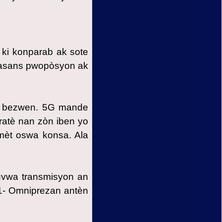
ki konparab ak sote
wasans pwopòsyon ak
yo bezwen. 5G mande
ratè nan zòn iben yo
mèt oswa konsa. Ala
uvwa transmisyon an
1- Omniprezan antèn