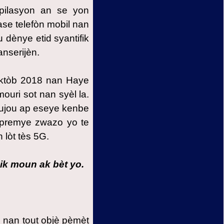
pilasyon an se yon
se telefòn mobil nan
 dènye etid syantifik
nserijèn.
oktòb 2018 nan Haye
uri sot nan syèl la.
oujou ap eseye kenbe
 premye zwazo yo te
 lòt tès 5G.
ik moun ak bèt yo.
 nan tout objè pèmèt