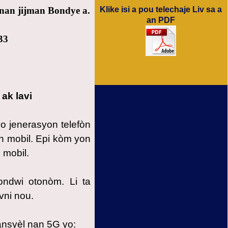
nan jijman Bondye a.
Klike isi a pou telechaje Liv sa a
an PDF
33
ak lavi
o jenerasyon telefòn
n mobil. Epi kòm yon
 mobil.
ndwi otonòm. Li ta
avni nou.
ansyèl nan 5G yo: