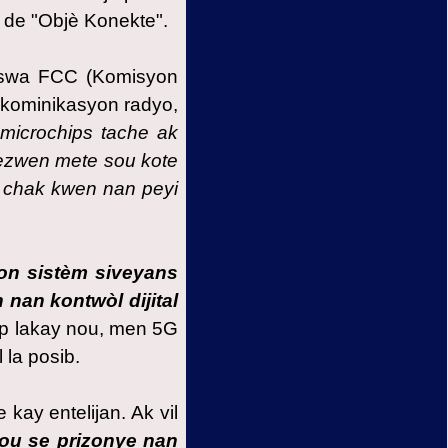
e de "Objè Konekte".
oswa FCC (Komisyon
 kominikasyon radyo,
microchips tache ak
ezwen mete sou kote
n chak kwen nan peyi
on sistèm siveyans
nan kontwòl dijital
òp lakay nou, men 5G
 la posib.
ay entelijan. Ak vil
ou se prizonye nan