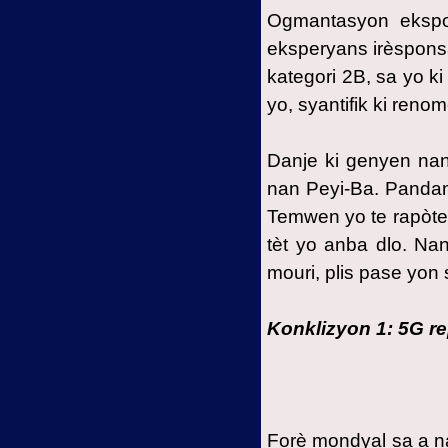
Ogmantasyon ekspo
eksperyans irèspons
kategori 2B, sa yo k
yo, syantifik ki ren
Danje ki genyen nan
nan Peyi-Ba. Pandan
Temwen yo te rapòte 
tèt yo anba dlo. N
mouri, plis pase yon
Konklizyon 1: 5G re
Forè mondyal sa a n