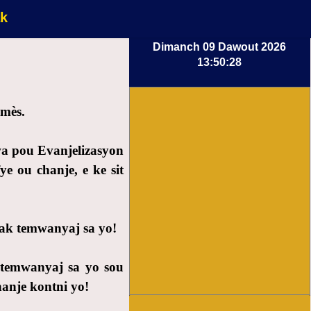
k
Dimanch 09 Dawout 2026
13:50:29
omès.
wa pou Evanjelizasyon
e ou chanje, e ke sit
 ak temwanyaj sa yo!
k temwanyaj sa yo sou
hanje kontni yo!