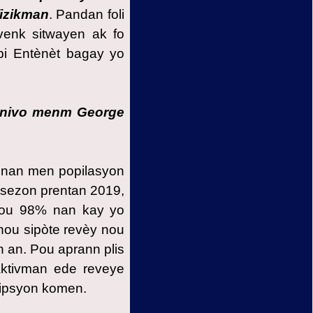
fizikman
. Pandan foli
venk sitwayen ak fo
epi Entènèt bagay yo
ki nivo menm George
o nan men popilasyon
 sezon prentan 2019,
e pou 98% nan kay yo
nou sipòte revèy nou
n an. Pou aprann plis
aktivman ede reveye
ipsyon komen.