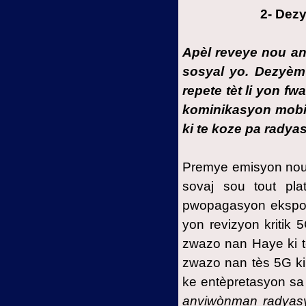
2- Dezy
Apèl reveye nou an
sosyal yo. Dezyèm
repete tèt li yon 
kominikasyon mobil
ki te koze pa radya
Premye emisyon no
sovaj sou tout pl
pwopagasyon ekspon
yon revizyon kritik
zwazo nan Haye ki te
zwazo nan tès 5G ki 
ke entèpretasyon sa 
anviwònman radyasy