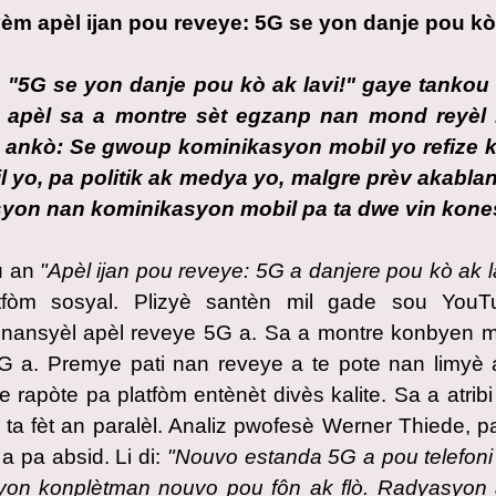
èm apèl ijan pou reveye: 5G se yon danje pou kò 
 "5G se yon danje pou kò ak lavi!" gaye tankou 
 apèl sa a montre sèt egzanp nan mond reyèl 
fwa ankò: Se gwoup kominikasyon mobil yo refize
 yo, pa politik ak medya yo, malgre prèv akabla
syon nan kominikasyon mobil pa ta dwe vin kones
u an
"Apèl ijan pou reveye: 5G a danjere pou kò ak l
atfòm sosyal. Plizyè santèn mil gade sou You
ansyèl apèl reveye 5G a. Sa a montre konbyen m
 5G a. Premye pati nan reveye a te pote nan limyè 
 rapòte pa platfòm entènèt divès kalite. Sa a atri
ta fèt an paralèl. Analiz pwofesè Werner Thiede, p
a pa absid. Li di:
"Nouvo estanda 5G a pou telefoni 
on konplètman nouvo pou fôn ak flò. Radyasyon a