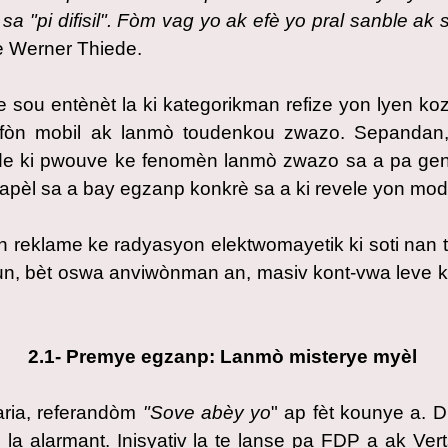
sa "pi difisil". Fòm vag yo ak efè yo pral sanble ak
 Werner Thiede.
 sou entènèt la ki kategorikman refize yon lyen ko
lefòn mobil ak lanmò toudenkou zwazo. Sepandan
onde ki pwouve ke fenomèn lanmò zwazo sa a pa gen
apèl sa a bay egzanp konkrè sa a ki revele yon mod
un reklame ke radyasyon elektwomayetik ki soti nan t
n, bèt oswa anviwònman an, masiv kont-vwa leve ki
2.1- Premye egzanp: Lanmò misterye myèl
aria, referandòm
"Sove abèy yo
" ap fèt kounye a.
la alarmant. Inisyativ la te lanse pa FDP a ak Ver