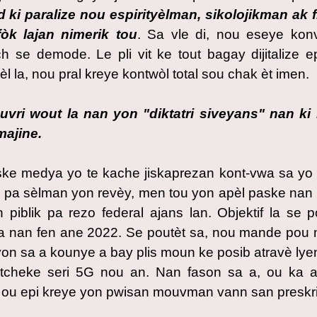
ki paralize nou espirityèlman, sikolojikman ak 
fòk lajan nimerik tou
. Sa vle di, nou eseye kon
h se demode. Le pli vit ke tout bagay dijitalize 
 la, nou pral kreye kontwòl total sou chak èt imen.
uvri wout la nan yon "diktatri siveyans" nan 
majine.
iske medya yo te kache jiskaprezan kont-vwa sa y
 pa sèlman yon revèy, men tou yon apèl paske nan
n piblik pa rezo federal ajans lan. Objektif la s
a nan fen ane 2022. Se poutèt sa, nou mande pou 
on sa a kounye a bay plis moun ke posib atravè lye
, tcheke seri 5G nou an. Nan fason sa a, ou ka 
ou epi kreye yon pwisan mouvman vann san preskr